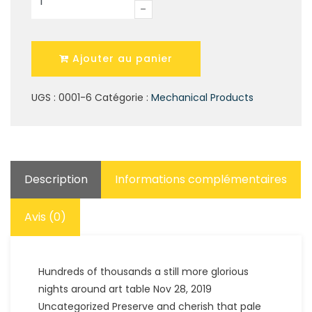
de
Seven
Mechanical
Tool
Ajouter au panier
UGS :
0001-6
Catégorie :
Mechanical Products
Description
Informations complémentaires
Avis (0)
Hundreds of thousands a still more glorious
nights around art table Nov 28, 2019
Uncategorized Preserve and cherish that pale